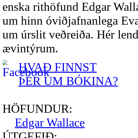
enska rithöfund Edgar Wall
um hinn óviðjafnanlega Evan
um úrslit veðreiða. Hér lend
ævintýrum.
HVAÐ FINNST
ÞÉR UM BÓKINA?
HÖFUNDUR:
Edgar Wallace
ÚTGEFIÐ: