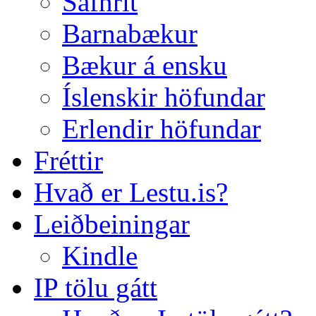
Safnrit
Barnabækur
Bækur á ensku
Íslenskir höfundar
Erlendir höfundar
Fréttir
Hvað er Lestu.is?
Leiðbeiningar
Kindle
IP tölu gátt