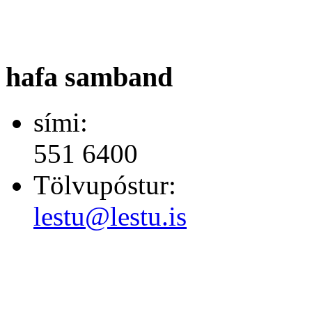
hafa samband
sími:
551 6400
Tölvupóstur:
lestu@lestu.is