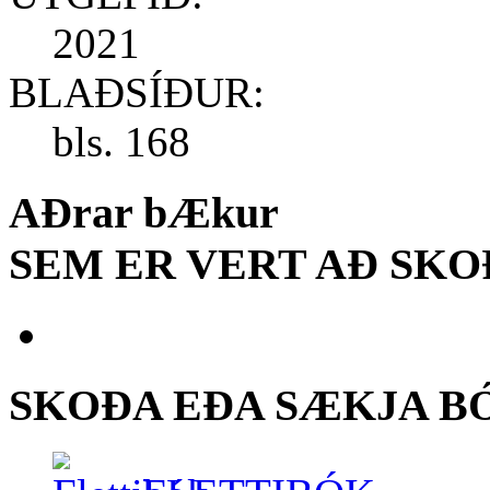
2021
BLAÐSÍÐUR:
bls.
168
AÐrar bÆkur
SEM ER VERT AÐ SKO
SKOÐA EÐA SÆKJA B