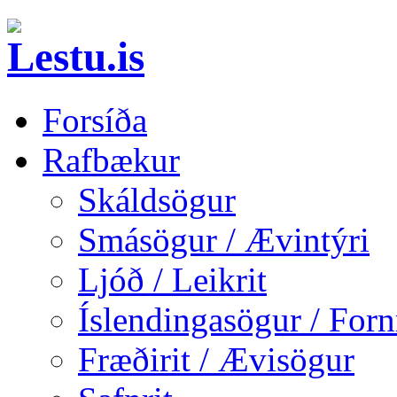
Forsíða
Rafbækur
Skáldsögur
Smásögur / Ævintýri
Ljóð / Leikrit
Íslendingasögur / Forn
Fræðirit / Ævisögur