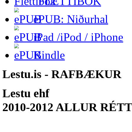
FLETTIBÓK
ePUB: Niðurhal
iPad /iPod / iPhone
Kindle
Lestu.is - RAFBÆKUR
Lestu ehf
2010-2012 ALLUR RÉT