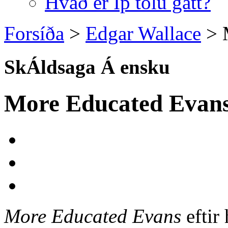
Hvað er Ip tölu gátt?
Forsíða
>
Edgar Wallace
>
SkÁldsaga Á ensku
More Educated Evan
More Educated Evans
eftir