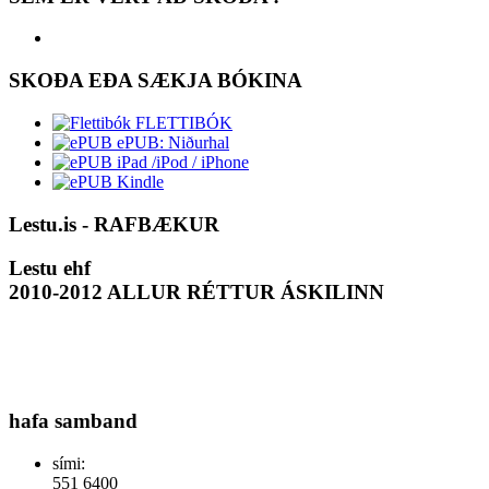
SKOÐA EÐA SÆKJA BÓKINA
FLETTIBÓK
ePUB: Niðurhal
iPad /iPod / iPhone
Kindle
Lestu.is - RAFBÆKUR
Lestu ehf
2010-2012 ALLUR RÉTTUR ÁSKILINN
hafa samband
sími:
551 6400