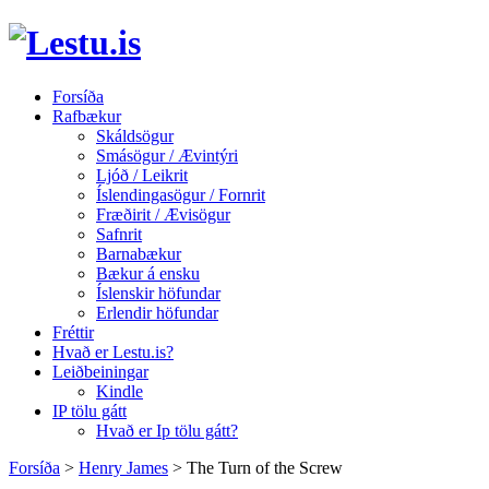
Forsíða
Rafbækur
Skáldsögur
Smásögur / Ævintýri
Ljóð / Leikrit
Íslendingasögur / Fornrit
Fræðirit / Ævisögur
Safnrit
Barnabækur
Bækur á ensku
Íslenskir höfundar
Erlendir höfundar
Fréttir
Hvað er Lestu.is?
Leiðbeiningar
Kindle
IP tölu gátt
Hvað er Ip tölu gátt?
Forsíða
>
Henry James
>
The Turn of the Screw